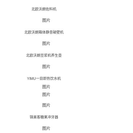
北欧沃朗佐料机
北欧沃朗箱体静音破壁机
北欧沃朗豆浆机养生壶
YIMU一目即热饮水机
锦美客糖果冲牙器