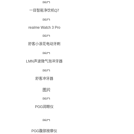
一目智能净饮机Q7
realme Watch 3 Pro
舒客小浪花电动牙刷
LMN声波微气泡冲牙器
舒客冲牙器
PGG润眼仪
PGG腹部按摩仪