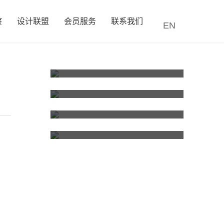
察
设计联盟
会员服务
联系我们
EN
特洛克科技：双子星移动电源，重塑用电自由
叁目計研：科技美学，唤醒纯粹抽吸感
MelGeek蜜氪×佳简几何：感性触碰美学，理性探索极限
源生自然光：琪朗品牌战略升级