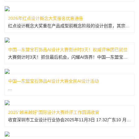
2026年红点设计概念大奖报名优惠通告
红点设计概念大奖重在产品成型前概念阶段的设计创意，其宗旨在于发掘未来设计方向和潮流。红点奖创始人及首席执行官彼得·扎克教授博士表示，“设计概念是一场思维实验，有时细微之物亦可掀起巨大波澜。未来，系于今日创意者及其远见。”2008年起深圳市工业设计行业协会（SIDA）被德国红点设计奖授权成为红点设计概...
中国—东盟宝石饰品AI设计大赛倒计时3天！权威评审团已就位
大赛倒计时3天！抓住最后机会，闪耀AI饰界！中国—东盟宝石饰品AI设计大赛征稿即将收官！创意无界，设计由你——用AI勾勒宝石之美，让灵感点亮时尚未来。报名进入最后冲刺截止时间：2025年12月08日24时报名通道：www.gtn9.com/activity/jewelry/index.aspx大赛评...
中国—东盟宝石饰品AI设计大赛全民AI设计活动
...
2025“越来越好”国际设计大赛终评工作圆满收官
收官深圳市工业设计行业协会2025年11月3日 17:32广东10 月 31 日至 11 月 1 日，“越来越好”国际设计大赛终评工作于深圳三诺智慧大厦圆满收官。来自中国、美国、英国、加拿大、意大利、韩国、新加坡的21位权威专家开展专业评审，分别评定出产品设计（主体赛）、人工智能与机器人专项赛、产业...