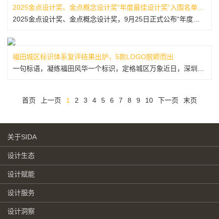
2025金点设计奖、金点概念设计奖“年度最佳设计奖”入围名单出炉！
2025金点设计奖、金点概念设计奖，9月25日正式公布“年度最佳设计奖”入围名单！ 经决审阶段，金点设计奖从429件标章得主中，再选出90件作品入围年度大奖，金点概念设计奖则有6件创意提案出线角逐最高荣耀。今年度颁奖典礼将于12月5日（五）在台北表演艺术中心盛大登场，当晚揭晓备受瞩目的大奖得主！20...
福田城区标识体系复评结果出炉，5款LOGO脱颖而出
一句标语，凝练福田风华一个标识，定格城区万象近日，深圳市福田区城区标识体系全球征集活动顺利完成复评工作。此前，20个在初评阶段脱颖而出的LOGO设计作品，进入本次复评环节。复评阶段邀请7位业界评审专家以线上评审形式开展工作，专家们先对作品进行打分并排序，再结合排名情况深入讨论研究，确定晋级名单。最终...
首页
上一页
1
2
3
4
5
6
7
8
9
10
下一页
末页
关于SIDA
设计生态
设计赋能
设计服务
设计洞察