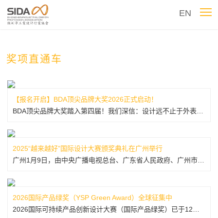
EN
奖项直通车
【报名开启】BDA顶尖品牌大奖2026正式启动！
BDA顶尖品牌大奖踏入第四届！我们深信：设计远不止于外表，它是把品牌核心价值转化为市场共鸣、社会信任与持久影响力的强大语言。作为香港首个、也是唯一获香港设计师协会（HKDA）及专业设计界认可的品牌奖项，BDA已成为业界最具权威的认证平台。新一届，我们进一步扩阔评审视野，致力于嘉奖不仅在设计方面出众，...
2025“越来越好”国际设计大赛颁奖典礼在广州举行
广州1月9日，由中央广播电视总台、广东省人民政府、广州市人民政府、深圳市人民政府共同指导，中央广播电视总台广东总站和“越来越好”国际设计大赛组委会联合主办，央视频打造的2025“越来越好”国际设计大赛颁奖典礼在广州举行。广东省副省长王胜、中央广播电视总台总会计师董为民出席活动并致辞。“人民英雄”国家...
2026国际产品绿奖（YSP Green Award）全球征集中
2026国际可持续产品创新设计大赛（国际产品绿奖）已于12月1日正式启动全球征集。大赛倡导产品设计实现低碳排放、资源节约与生态环境保护、产品可持续的深度融合，以国际视野深度发掘引领产品设计未来发展的可持续创新理念、最具前沿的可持续产品。欢迎设计师、设计机构、品牌企业积极参与。